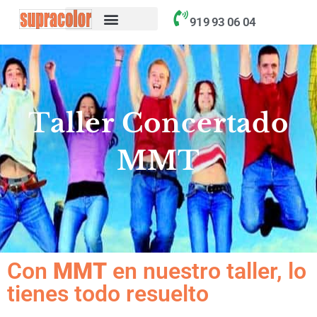
contenido
919 93 06 04
Taller Concertado
MMT
Con
MMT
en nuestro taller, lo
tienes todo resuelto