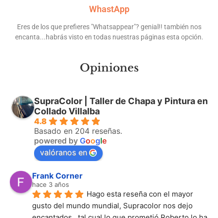
WhastApp
Eres de los que prefieres "Whatsappear"? genial!! también nos
encanta...habrás visto en todas nuestras páginas esta opción.
Opiniones
SupraColor | Taller de Chapa y Pintura en
Collado Villalba
4.8
Basado en 204 reseñas.
powered by
G
o
o
g
l
e
valóranos en
Frank Corner
hace 3 años
Hago esta reseña con el mayor 
gusto del mundo mundial, Supracolor nos dejo 
encantados,  tal cual lo que prometió Roberto lo ha 